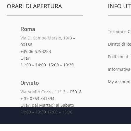
€260,00
ORARI DI APERTURA
INFO UT
a
€500,00
Roma
Termini e C
Via Di Campo Marzio, 10/B
–
Diritto di R
00186
+39 06 6793253
Politiche di
Orari
11:00 – 14:00 15:00 – 19:30
Informativ
My Account
Orvieto
Via Adolfo Cozza, 11/13
– 05018
+ 39 0763 341594
Orari dal Martedì al Sabato
10:00 – 13:30 17:00 – 19:30