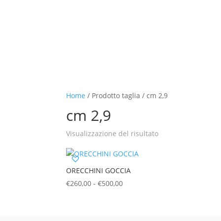
Home
/ Prodotto taglia / cm 2,9
cm 2,9
Visualizzazione del risultato
ORECCHINI GOCCIA
Fascia
€
260,00
-
€
500,00
di
prezzo:
da